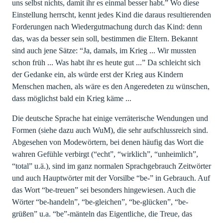
uns selbst nichts, damit ihr es einmal besser habt.” Wo diese
Einstellung herrscht, kennt jedes Kind die daraus resultierenden
Forderungen nach Wiedergutmachung durch das Kind: denn
das, was da besser sein soll, bestimmen die Eltern. Bekannt
sind auch jene Sätze: “Ja, damals, im Krieg ... Wir mussten
schon früh ... Was habt ihr es heute gut ...” Da schleicht sich
der Gedanke ein, als würde erst der Krieg aus Kindern
Menschen machen, als wäre es den Angeredeten zu wünschen,
dass möglichst bald ein Krieg käme ...
Die deutsche Sprache hat einige verräterische Wendungen und
Formen (siehe dazu auch WuM), die sehr aufschlussreich sind.
Abgesehen von Modewörtern, bei denen häufig das Wort die
wahren Gefühle verbirgt (“echt”, “wirklich”, “unheimlich”,
“total” u.ä.), sind im ganz normalen Sprachgebrauch Zeitwörter
und auch Hauptwörter mit der Vorsilbe “be-” in Gebrauch. Auf
das Wort “be-treuen” sei besonders hingewiesen. Auch die
Wörter “be-handeln”, “be-gleichen”, “be-glücken”, “be-
grüßen” u.a. “be”-mänteln das Eigentliche, die Treue, das